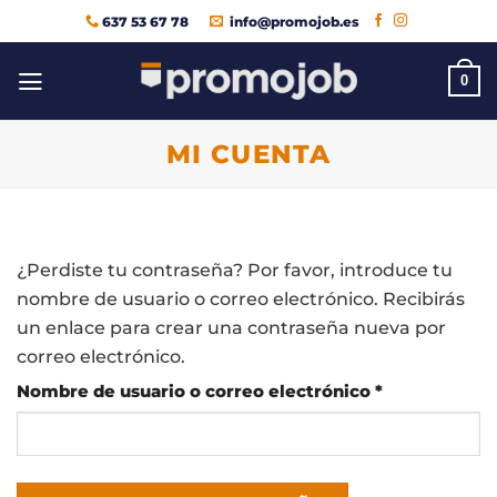
Saltar
637 53 67 78
info@promojob.es
al
contenido
0
MI CUENTA
¿Perdiste tu contraseña? Por favor, introduce tu
nombre de usuario o correo electrónico. Recibirás
un enlace para crear una contraseña nueva por
correo electrónico.
Obligatorio
Nombre de usuario o correo electrónico
*