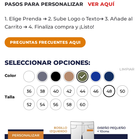
PASOS PARA PERSONALIZAR
VER AQUÍ
1. Elige Prenda ➔ 2. Sube Logo o Texto➔ 3. Añade al
Carrito ➔ 4. Finaliza compra y ¡Listo!
PREGUNTAS FRECUENTES AQUI
SELECCIONAR OPCIONES:
LIMPIAR
Color
36
38
40
42
44
46
48
50
Talla
52
54
56
58
60