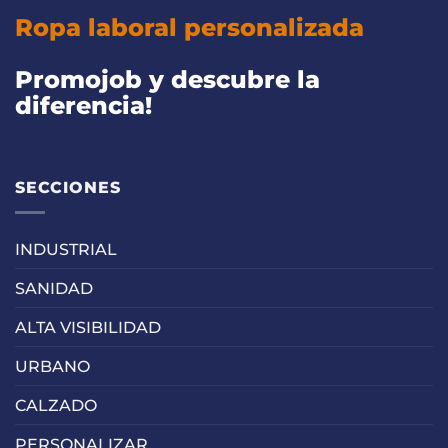
opciones
opciones
Ropa laboral personalizada
se
se
pueden
pueden
Promojob y descubre la
elegir
elegir
diferencia!
en
en
la
la
página
página
SECCIONES
de
de
producto
producto
INDUSTRIAL
SANIDAD
ALTA VISIBILIDAD
URBANO
CALZADO
PERSONALIZAR