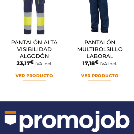
PANTALÓN ALTA
PANTALÓN
VISIBILIDAD
MULTIBOLSILLO
ALGODÓN
LABORAL
€
€
23,17
17,18
IVA incl.
IVA incl.
VER PRODUCTO
VER PRODUCTO
Este
Este
producto
producto
tiene
tiene
múltiples
múltiples
variantes.
variantes.
Las
Las